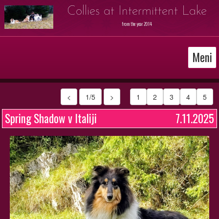
Collies at Intermittent Lake
from the year 2014
Meni
<
1/5
>
1
2
3
4
5
Spring Shadow v Italiji
7.11.2025