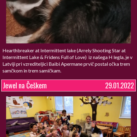
Hearthbreaker at Intermittent lake (Arrely Shooting Star at
Intermittent Lake & Fridens Full of Love) iz našega H legla, je v
Latviji pri vzrediteljici Baibi Apermane prvič postal očka trem
samčkom in trem samičkam.
Jewel na Češkem
29.01.2022