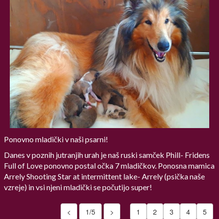
Ponovno mladički v naši psarni!
Danes v poznih jutranjih urah je naš ruski samček Phill- Fridens
Full of Love ponovno postal očka 7 mladičkov. Ponosna mamica
Arrely Shooting Star at intermittent lake- Arrely (psička naše
vzreje) in vsi njeni mladički se počutijo super!
<
1/5
>
1
2
3
4
5