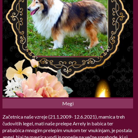
Megi
Začetnica naše vzreje (21.1.2009- 12.6.2021), mamica treh
čudovitih legel, mati naše prelepe Arrely in babica ter
prababica mnogim prelepim vnukom ter vnukinjam, je postala
angel. Naj te mavrica vodi in popelje na večne sprehode, ki si