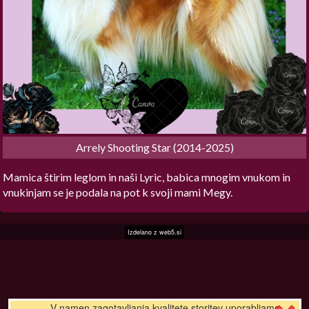
Arrely Shooting Star (2014-2025)
Mamica štirim leglom in naši Lyric, babica mnogim vnukom in
vnukinjam se je podala na pot k svoji mami Megy.
Izdelano z
web5.si
V namen zagotavljanja kvalitete storitev uporabljamo