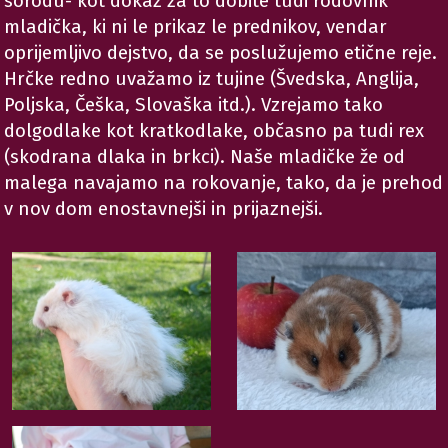
sorodu- kot dokaz za to dobite tudi rodovnik
mladička, ki ni le prikaz le prednikov, vendar
oprijemljivo dejstvo, da se poslužujemo etične reje.
Hrčke redno uvažamo iz tujine (Švedska, Anglija,
Poljska, Češka, Slovaška itd.). Vzrejamo tako
dolgodlake kot kratkodlake, občasno pa tudi rex
(skodrana dlaka in brkci). Naše mladičke že od
malega navajamo na rokovanje, tako, da je prehod
v nov dom enostavnejši in prijaznejši.