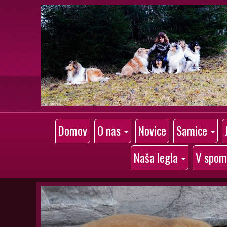
Domov
O nas
Novice
Samice
Naša legla
V spom