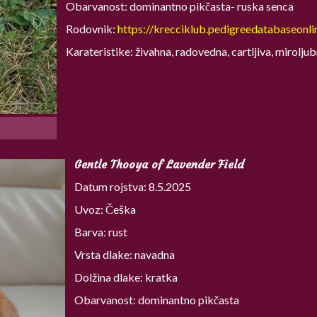
Obarvanost: dominantno pikčasta- ruska senca
Rodovnik:
https://krecciklub.pedigreedatabaseon
Karateristike: živahna, radovedna, cartljiva, mirolju
Gentle Thooya of Lavender Field
Datum rojstva: 8.5.2025
Uvoz: Češka
Barva: rust
Vrsta dlake: navadna
Dolžina dlake: kratka
Obarvanost: dominantno pikčasta