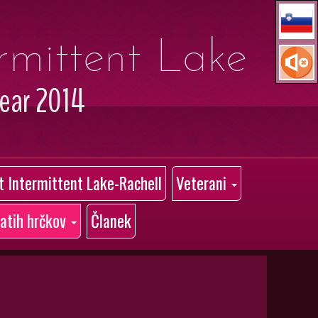
ermittent Lake
year 2014
at Intermittent Lake-Rachell
Veterani
latih hrčkov
Članek