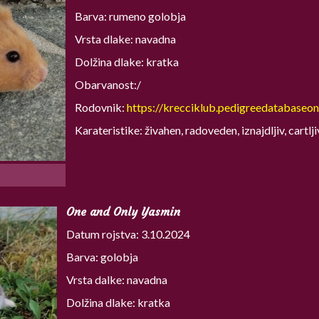
Barva: rumeno golobja
Vrsta dlake: navadna
Dolžina dlake: kratka
Obarvanost:/
Rodovnik:
https://krecciklub.pedigreedatabaseon
Karateristike: živahen, radoveden, iznajdljiv, cartlj
One and Only Yasmin
Datum rojstva: 3.10.2024
Barva: golobja
Vrsta dalke: navadna
Dolžina dlake: kratka