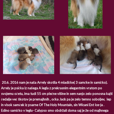
20.6. 2016 nam je naša Arrely skotila 4 mladičke( 3 samčke in samičko).
Arrely je psička iz našega A legla z prekrasnim elegantnim vratom po
svojemu očetu, ima tudi 55 cm plečne višine in sem nanjo zelo ponosna kajti
čedalje več škotov je premajhnih , očka Jack pa je zelo temno soboljev, lep
in visok samček iz psarne Of The Holy Mountain, sin Wicani Ent Ice-ja .
Edino samičko v leglu- Calypso smo obdržali doma saj je že od majhnega